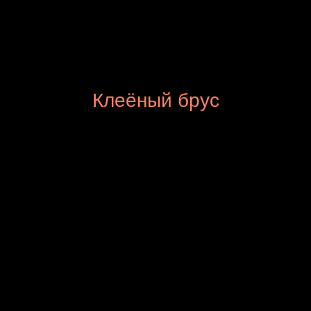
Жизнь в гармонии с
природой
Мы выбрали для вас то, что
Клеёный брус
искренне любим сами. Именно
деревянный дом дарит
уверенность в том, что мы
прибываем в своей
естественной, дружеской и
безопасной среде.